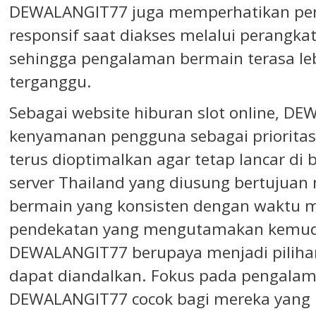
DEWALANGIT77 juga memperhatikan perf
responsif saat diakses melalui perangk
sehingga pengalaman bermain terasa le
terganggu.
Sebagai website hiburan slot online,
kenyamanan pengguna sebagai prioritas
terus dioptimalkan agar tetap lancar di 
server Thailand yang diusung bertuju
bermain yang konsisten dengan waktu m
pendekatan yang mengutamakan kemudah
DEWALANGIT77 berupaya menjadi pilihan 
dapat diandalkan. Fokus pada pengal
DEWALANGIT77 cocok bagi mereka yang i