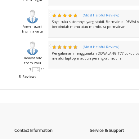
(Most Helpful Review)
Saya suka sistemnya yang stabil. Bermain di DEWALA
Anwar azmi
berpindah menu atau membuka permainan.
from Jakarta
(Most Helpful Review)
Pengalaman menggunakan DEWALANGIT77 cukup positif
Hidayat ade
melalui laptop maupun perangkat mobile.
from Palu
1
/ 1
3 Reviews
Contact Information
Service & Support