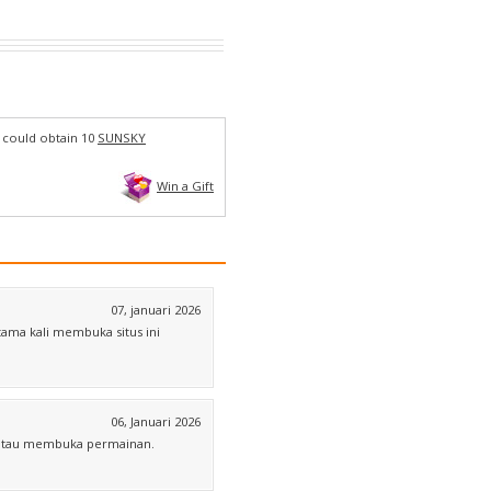
 could obtain 10
SUNSKY
Win a Gift
07, januari 2026
ma kali membuka situs ini
06, Januari 2026
u atau membuka permainan.