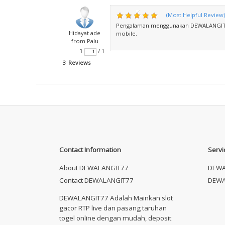
(Most Helpful Review)
Pengalaman menggunakan DEWALANGIT77 c
Hidayat ade
mobile.
from Palu
1
/ 1
3 Reviews
Contact Information
Servi
About DEWALANGIT77
DEWA
Contact DEWALANGIT77
DEWA
DEWALANGIT77 Adalah Mainkan slot
gacor RTP live dan pasang taruhan
togel online dengan mudah, deposit